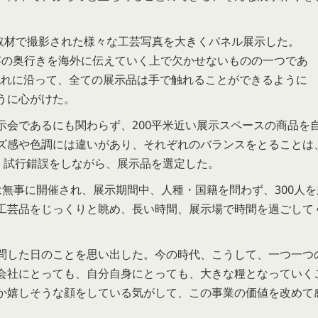
D の取材で撮影された様々な工芸写真を大きくパネル展示した。
本工芸の奥行きを海外に伝えていく上で欠かせないものの一つであ
h」の流れに沿って、全ての展示品は手で触れることができるように
うに心がけた。
会であるにも関わらず、200平米近い展示スペースの商品を
ズ感や色調には違いがあり、それぞれのバランスをとることは
、試行錯誤をしながら、展示品を選定した。
raft」は無事に開催され、展示期間中、人種・国籍を問わず、300人
工芸品をじっくりと眺め、長い時間、展示場で時間を過ごして
問した日のことを思い出した。今の時代、こうして、一つ一つ
会社にとっても、自分自身にとっても、大きな糧となっていく
か嬉しそうな顔をしている気がして、この事業の価値を改めて