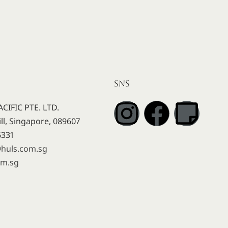
SNS
CIFIC PTE. LTD.
ll, Singapore, 089607
6331
@huls.com.sg
om.sg