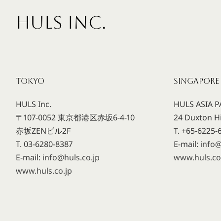
HULS INC.
TOKYO
SINGAPORE
HULS Inc.
HULS ASIA PA
〒107-0052 東京都港区赤坂6-4-10
24 Duxton Hi
赤坂ZENビル2F
T. +65-6225-
T. 03-6280-8387
E-mail:
info
E-mail:
info@huls.co.jp
www.huls.c
www.huls.co.jp