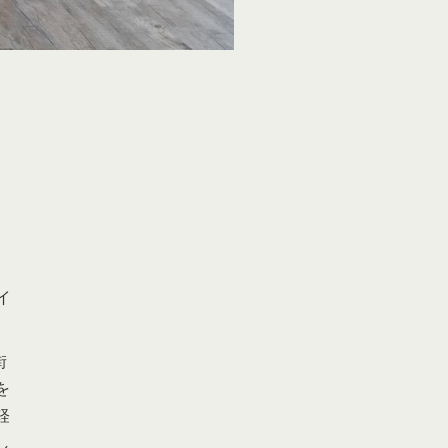
イ
街
を
軽
し