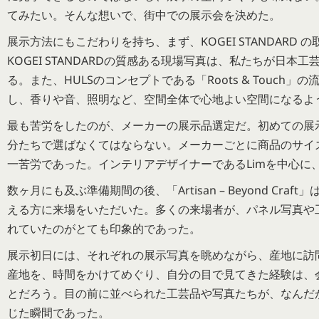
てみたい。そんな想いで、街中での展示会を決めた。
展示方法にもこだわりを持ち、まず、KOGEI STANDAR
KOGEI STANDARDの質感ある現場写真は、私たちが日
る。また、HULSのコンセプトである「Roots & Touc
し、香りや音、照明など、空間全体で心地よい空間になるよ
最も苦労をしたのが、メーカーの展示品選定だ。初めての展示
分たちで選ばなくてはならない。メーカーごとに商品のサイ
一苦労であった。インテリアデザイナーであるLimを中心に
数ヶ月にも及ぶ準備期間の後、「Artisan – Beyond C
える方に来場をいただいた。多くの来場者が、パネル写真や
れていたのがとても印象的であった。
展示初日には、それぞれの展示写真を眺めながら、産地に訪
産地を、時間をかけてめぐり、自分の目で見てきた経験は、
とだろう。目の前に並べられた工芸品や写真たちが、なんだ
じた瞬間であった。