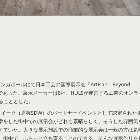
で、シンガポールにて日本工芸の国際展示会「Artisan – Beyond
会であった。展示メーカーは8社。HULSが運営する工芸のオンラ
することとした。
ルデザインウイーク（通称SDW）のパートナーイベントとして認定された
学をした街中での展示会がどれも素晴らしく、そうした雰囲気
えていた。大きな展示施設での商業的な展示会は一般の方は気
。街中で、ふらっと立ち寄ることのできる、そんな展示作りを