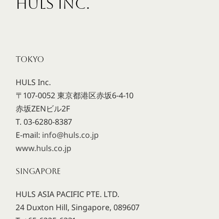
HULS INC.
TOKYO
HULS Inc.
〒107-0052 東京都港区赤坂6-4-10
赤坂ZENビル2F
T. 03-6280-8387
E-mail:
info@huls.co.jp
www.huls.co.jp
SINGAPORE
HULS ASIA PACIFIC PTE. LTD.
24 Duxton Hill, Singapore, 089607