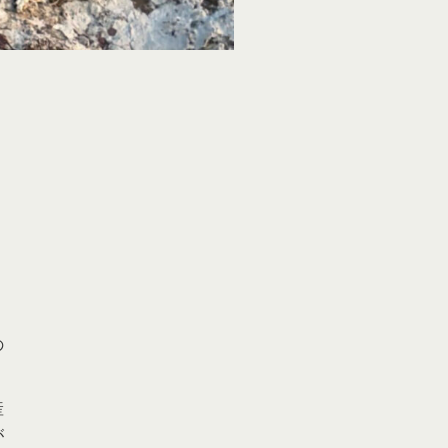
の
産
が