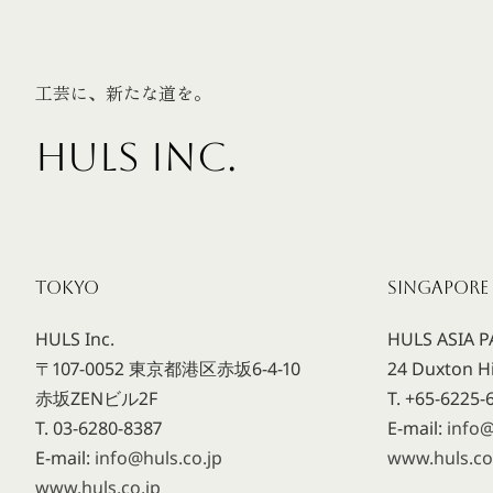
工芸に、新たな道を。
HULS INC.
TOKYO
SINGAPORE
HULS Inc.
HULS ASIA PA
〒107-0052 東京都港区赤坂6-4-10
24 Duxton Hi
赤坂ZENビル2F
T. +65-6225-
T. 03-6280-8387
E-mail:
info
E-mail:
info@huls.co.jp
www.huls.c
www.huls.co.jp