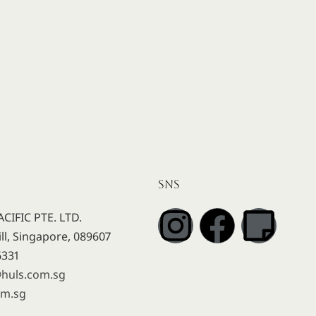
SNS
CIFIC PTE. LTD.
ll, Singapore, 089607
6331
@huls.com.sg
om.sg