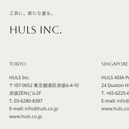
工芸に、新たな道を。
HULS INC.
TOKYO
SINGAPORE
HULS Inc.
HULS ASIA PA
〒107-0052 東京都港区赤坂6-4-10
24 Duxton Hi
赤坂ZENビル2F
T. +65-6225-
T. 03-6280-8387
E-mail:
info
E-mail:
info@huls.co.jp
www.huls.c
www.huls.co.jp