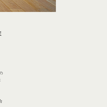
ま
の
た
テ
合