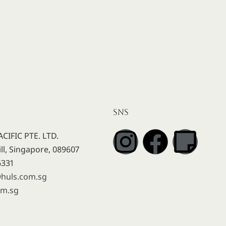
SNS
CIFIC PTE. LTD.
ll, Singapore, 089607
6331
@huls.com.sg
om.sg